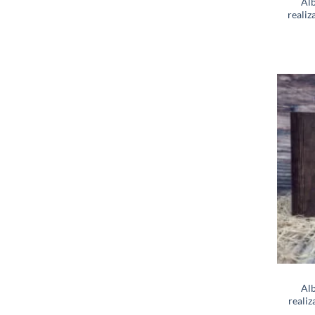
Alb
realiz
Alb
realiz