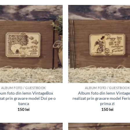
Adauga
in lista
de
dorinte
ALBUM FOTO / GUESTBOOK
ALBUM FOTO / GUESTBOOK
um foto din lemn VintageBox
Album foto din lemn Vintag
izat prin gravare model Doi pe o
realizat prin gravare model Feri
banca
prima zi
150
lei
150
lei