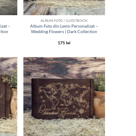
ALBUM FOTO / GUESTBOOK
izat –
Album Foto din Lemn Personalizat –
ction
Wedding Flowers | Dark Collection
175
lei
Adauga
Adauga
in lista
in lista
de
de
dorinte
dorinte