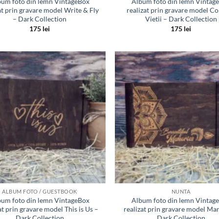
um foto din lemn VintageBox
Album foto din lemn Vintag
at prin gravare model Write & Fly
realizat prin gravare model C
– Dark Collection
Vietii – Dark Collection
175
lei
175
lei
Adauga
in lista
de
dorinte
ALBUM FOTO / GUESTBOOK
NUNTA
um foto din lemn VintageBox
Album foto din lemn Vintag
at prin gravare model This is Us –
realizat prin gravare model Ma
Dark Collection
Dark Collection