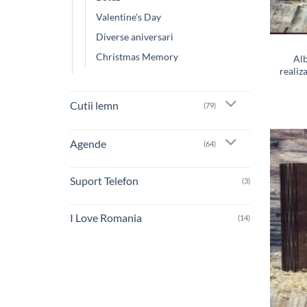
Valentine's Day
Diverse aniversari
Christmas Memory
Alb
realiz
Cutii lemn
(79)
Agende
(64)
Suport Telefon
(3)
I Love Romania
(14)