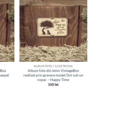
Adauga
Adauga
in lista
in lista
de
de
dorinte
dorinte
ALBUM FOTO / GUESTBOOK
eBox
Album foto din lemn VintageBox
oaspat
realizat prin gravare model Doi sub un
copac – Happy Time
150
lei