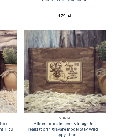
175
lei
Adauga
Adauga
in lista
in lista
de
de
dorinte
dorinte
NUNTA
eBox
Album foto din lemn VintageBox
tiri cu
realizat prin gravare model Stay Wild –
Happy Time