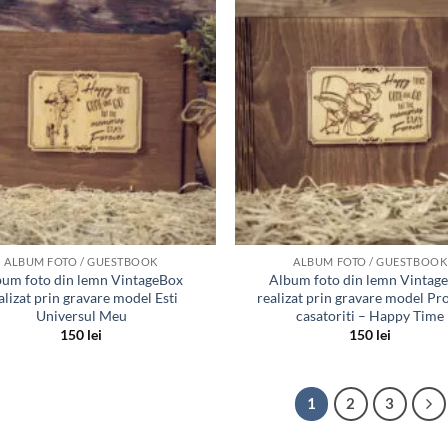
Adauga
in lista
de
dorinte
ALBUM FOTO / GUESTBOOK
ALBUM FOTO / GUESTBOOK
um foto din lemn VintageBox
Album foto din lemn Vintag
alizat prin gravare model Esti
realizat prin gravare model Pr
Universul Meu
casatoriti – Happy Time
150
lei
150
lei
1
2
3