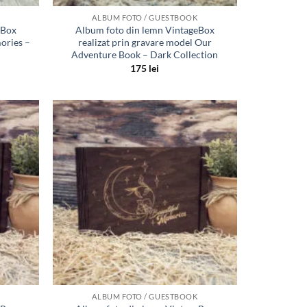
ALBUM FOTO / GUESTBOOK
eBox
Album foto din lemn VintageBox
ories –
realizat prin gravare model Our
Adventure Book – Dark Collection
175
lei
Adauga
Adauga
in lista
in lista
de
de
dorinte
dorinte
ALBUM FOTO / GUESTBOOK