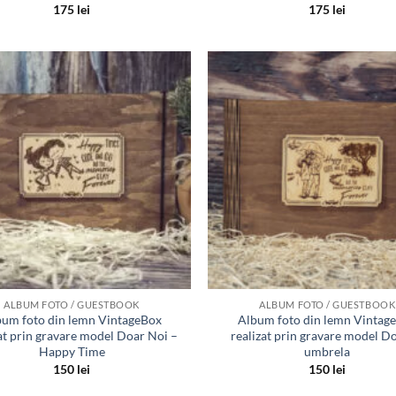
175
lei
175
lei
Adauga
in lista
de
dorinte
ALBUM FOTO / GUESTBOOK
ALBUM FOTO / GUESTBOOK
um foto din lemn VintageBox
Album foto din lemn Vintag
at prin gravare model Doar Noi –
realizat prin gravare model D
Happy Time
umbrela
150
lei
150
lei