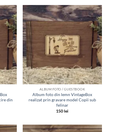
Adauga
Adauga
in lista
in lista
de
de
dorinte
dorinte
ALBUM FOTO / GUESTBOOK
eBox
Album foto din lemn VintageBox
cire din
realizat prin gravare model Copii sub
felinar
150
lei