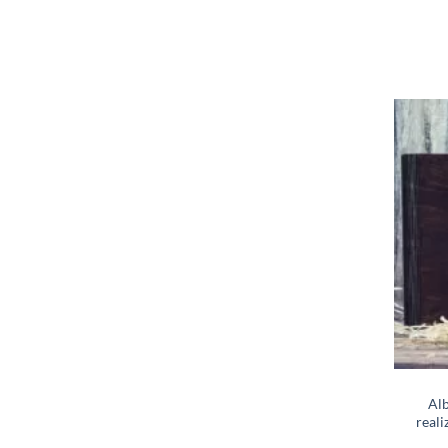
Alb
real