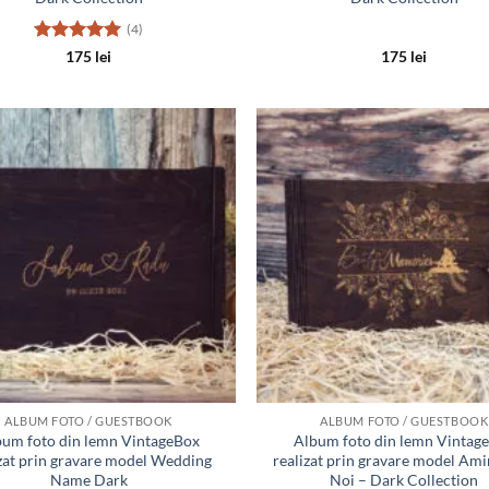
(4)
Evaluat la
175
lei
175
lei
5
din 5
Adauga
in lista
de
dorinte
ALBUM FOTO / GUESTBOOK
ALBUM FOTO / GUESTBOOK
um foto din lemn VintageBox
Album foto din lemn Vintag
izat prin gravare model Wedding
realizat prin gravare model Amin
Name Dark
Noi – Dark Collection