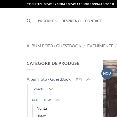
Skip
COMENZI: 0749 576 304 / 0749 115 530 / 0334 40 20 10
to
content
PRODUSE
DESPRE NOI
CONTACT
ALBUM FOTO / GUESTBOOK
/
EVENIMENTE
/
CATEGORII DE PRODUSE
NOU
Album foto / GuestBook
(110)
Colectii
Evenimente
Nunta
Botez