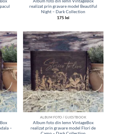
eBox
Album foto din lemn VintageBox
opacul
realizat prin gravare model Beautiful
Night – Dark Collection
175
lei
Adauga
Adauga
in lista
in lista
de
de
dorinte
dorinte
ALBUM FOTO / GUESTBOOK
eBox
Album foto din lemn VintageBox
ndala –
realizat prin gravare model Flori de
Camp – Dark Collection