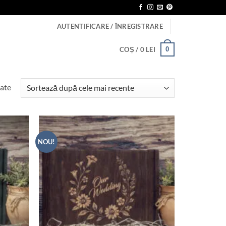
AUTENTIFICARE / ÎNREGISTRARE
0
COȘ /
0
LEI
Sortat
tate
după
cele
mai
recente
NOU!
Adauga
Adauga
in lista
in lista
de
de
dorinte
dorinte