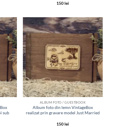
150
lei
Adauga
Adauga
in lista
in lista
de
de
dorinte
dorinte
ALBUM FOTO / GUESTBOOK
eBox
Album foto din lemn VintageBox
oi sub
realizat prin gravare model Just Married
150
lei