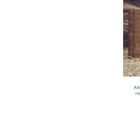
Alb
re