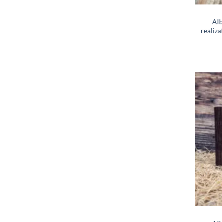
Alb
realiz