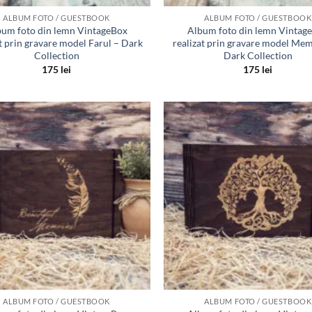
ALBUM FOTO / GUESTBOOK
ALBUM FOTO / GUESTBOOK
um foto din lemn VintageBox
Album foto din lemn Vintag
at prin gravare model Farul – Dark
realizat prin gravare model Mem
Collection
Dark Collection
175
lei
175
lei
Adauga
in lista
de
dorinte
ALBUM FOTO / GUESTBOOK
ALBUM FOTO / GUESTBOOK