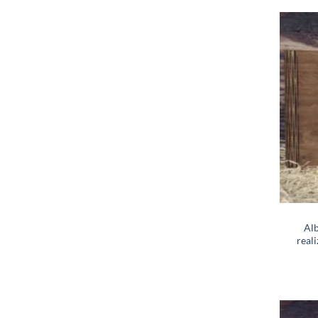
Alb
real