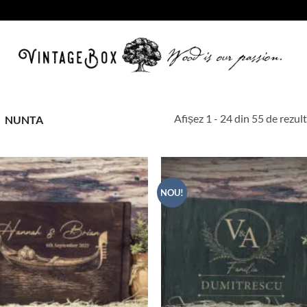
Afișez 1 - 24 din 55 de rezul
NUNTA
NOU!
Adauga
in lista
de
dorinte