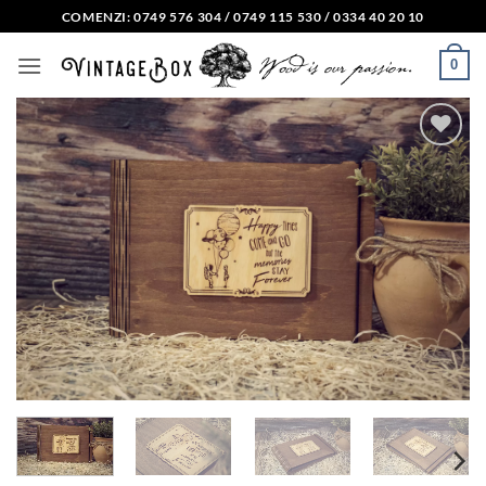
Skip
COMENZI: 0749 576 304 / 0749 115 530 / 0334 40 20 10
to
0
content
Adauga
in lista
de
dorinte