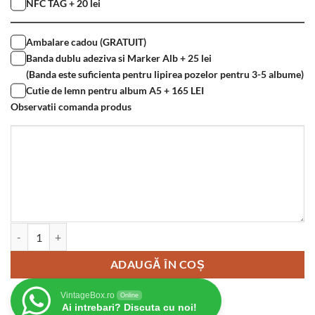
NFC TAG + 20 lei
Ambalare cadou (GRATUIT)
Banda dublu adeziva si Marker Alb + 25 lei
(Banda este suficienta pentru lipirea pozelor pentru 3-5 albume)
Cutie de lemn pentru album A5 + 165 LEI
Observatii comanda produs
Cantitate Album foto din lemn VintageBox realizat prin gravare model
ADAUGĂ ÎN COȘ
VintageBox.ro
Online
Ai intrebari? Discuta cu noi!