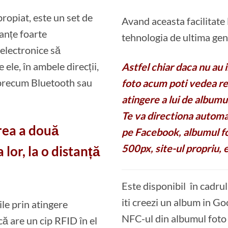
ropiat, este un set de
Avand aceasta facilitate 
anțe foarte
tehnologia de ultima gen
 electronice să
 ele, în ambele direcții,
Astfel chiar daca nu au 
 precum Bluetooth sau
foto acum poti vedea res
atingere a lui de album
Te va directiona automa
rea a două
pe Facebook, albumul fo
500px, site-ul propriu, et
 lor, la o distanță
Este disponibil în cadrul
iti creezi un album in Goo
le prin atingere
NFC-ul din albumul foto a
că are un cip RFID în el