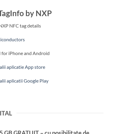
TagInfo by NXP
NXP NFC tag details
iconductors
 for iPhone and Android
lii aplicatie App store
lii aplicatii Google Play
ITAL
GB GRATUIT – cu posibilitate de