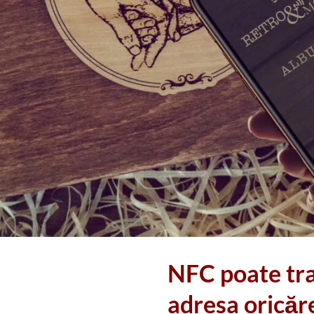
NFC poate tra
adresa oricăr