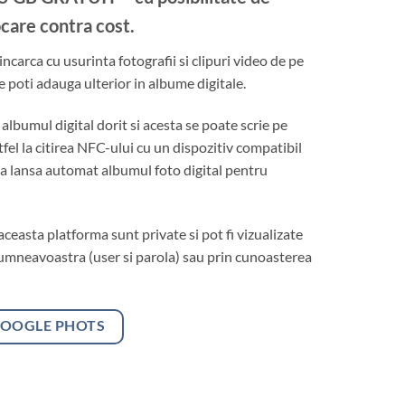
ocare contra cost.
ncarca cu usurinta fotografii si clipuri video de pe
e poti adauga ulterior in albume digitale.
albumul digital dorit si acesta se poate scrie pe
el la citirea NFC-ului cu un dispozitiv compatibil
va lansa automat albumul foto digital pentru
aceasta platforma sunt private si pot fi vizualizate
umneavoastra (user si parola) sau prin cunoasterea
GOOGLE PHOTS