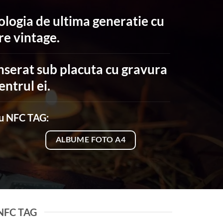
ogia de ultima generatie cu
re vintage.
nserat sub placuta cu gravura
entrul ei.
cu NFC TAG:
ALBUME FOTO A4
 NFC TAG