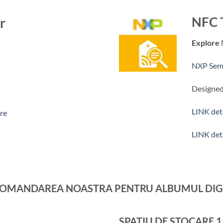
r
NFC 
Explore
NXP Sem
Designed
LINK deta
ore
LINK deta
OMANDAREA NOASTRA PENTRU ALBUMUL DIG
SPATIU DE STOCARE 15 