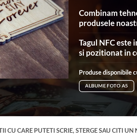
Combinam tehnol
produsele noast
Tagul NFC este i
si pozitionat in c
Produse disponibile 
ALBUME FOTO A5
II CU CARE PUTETI SCRIE, STERGE SAU CITI UN