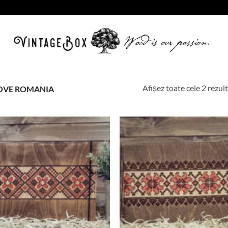
Afișez toate cele 2 rezul
LOVE ROMANIA
Adauga
in lista
de
dorinte