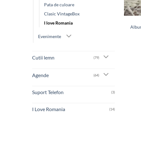
Pata de culoare
Clasic VintageBox
I love Romania
Album
Evenimente
Cutii lemn
(79)
Agende
(64)
Suport Telefon
(3)
I Love Romania
(14)