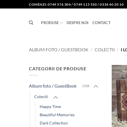
Skip
COMENZI: 0749 576 304 / 0749 115 530 / 0334 40 20 10
to
content
PRODUSE
DESPRE NOI
CONTACT
ALBUM FOTO / GUESTBOOK
/
COLECTII
/
I 
CATEGORII DE PRODUSE
Album foto / GuestBook
(110)
Colectii
Happy Time
Beautiful Memories
Dark Collection