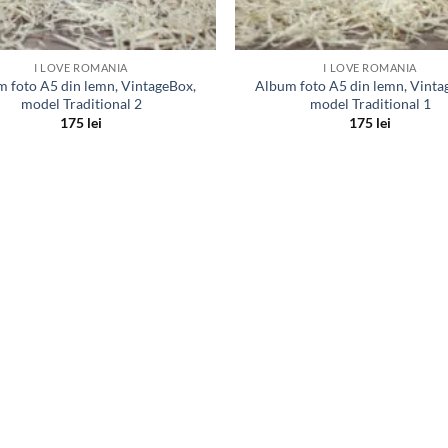
I LOVE ROMANIA
I LOVE ROMANIA
 foto A5 din lemn, VintageBox,
Album foto A5 din lemn, Vinta
model Traditional 2
model Traditional 1
175
lei
175
lei