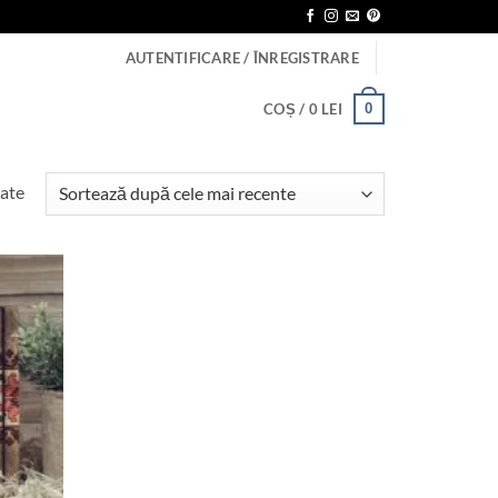
AUTENTIFICARE / ÎNREGISTRARE
0
COȘ /
0
LEI
Sortat
tate
după
cele
mai
recente
Adauga
in lista
de
dorinte