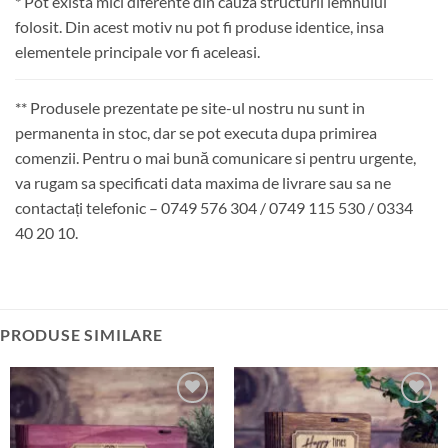
* Pot exista mici diferente din cauza structurii lemnului
folosit. Din acest motiv nu pot fi produse identice, insa
elementele principale vor fi aceleasi.
** Produsele prezentate pe site-ul nostru nu sunt in
permanenta in stoc, dar se pot executa dupa primirea
comenzii. Pentru o mai bună comunicare si pentru urgente,
va rugam sa specificati data maxima de livrare sau sa ne
contactați telefonic – 0749 576 304 / 0749 115 530 / 0334
40 20 10.
PRODUSE SIMILARE
Adauga
Adauga
in lista
in lista
de
de