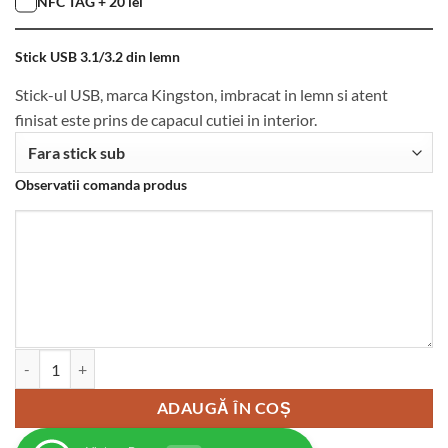
NFC TAG + 20 lei
Stick USB 3.1/3.2 din lemn
Stick-ul USB, marca Kingston, imbracat in lemn si atent
finisat este prins de capacul cutiei in interior.
Observatii comanda produs
Cantitate Cutie din lemn mica, VintageBox, model Relax - Happy Time
ADAUGĂ ÎN COȘ