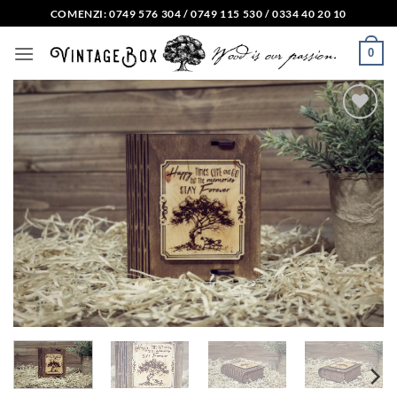
Skip
COMENZI: 0749 576 304 / 0749 115 530 / 0334 40 20 10
to
0
content
Adauga
in lista
de
dorinte