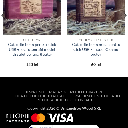
dorinte
dorinte
CUTII LEMN
CUTII MICI + STICK USB
Cutie din lemn pentru stick
Cutie din lemn mica pentru
USB + loc fotografii model
stick USB – model Clovnul
Ursulet pe luna (fetita)
pictor
120
lei
60
lei
DESPRE NOI
MAGAZIN
MODELE GRAVURI
POLITICA DE CONFIDENTIALITATE
TERMENI SI CONDITII
ANPC
POLITICA DE RETUR
CONTACT
Copyright 2026 ©
VintageBox Wood SRL