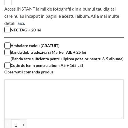
Acces INSTANT la mii de fotografii din albumul tau digital
care nu au incaput in paginile acestui album. Afla mai multe
detalii
aici
.
NFC TAG + 20 lei
Ambalare cadou (GRATUIT)
Banda dublu adeziva si Marker Alb + 25 lei
(Banda este suficienta pentru lipirea pozelor pentru 3-5 albume)
Cutie de lemn pentru album A5 + 165 LEI
Observatii comanda produs
Cantitate Album foto din lemn VintageBox realizat prin gravare mode