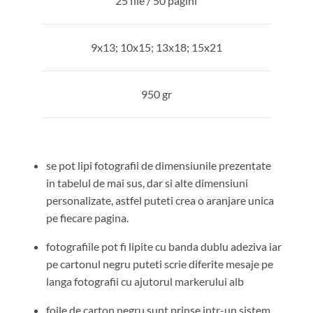
25 file / 50 pagini
9x13; 10x15; 13x18; 15x21
950 gr
se pot lipi fotografii de dimensiunile prezentate
in tabelul de mai sus, dar si alte dimensiuni
personalizate, astfel puteti crea o aranjare unica
pe fiecare pagina.
fotografiile pot fi lipite cu banda dublu adeziva iar
pe cartonul negru puteti scrie diferite mesaje pe
langa fotografii cu ajutorul markerului alb
foile de carton negru sunt prinse intr-un sistem