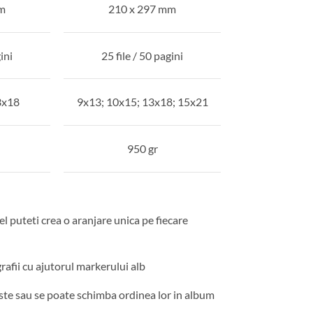
m
210 x 297 mm
ini
25 file / 50 pagini
3x18
9x13; 10x15; 13x18; 15x21
950 gr
el puteti crea o aranjare unica pe fiecare
grafii cu ajutorul markerului alb
reste sau se poate schimba ordinea lor in album