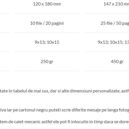
120 x 180 mm
147 x 210 m
10 file / 20 pagini
25 file / 50 pag
9x13; 10x15
9x13; 10x15; 1
250 gr
450 gr
tate in tabelul de mai sus, dar si alte dimensiuni personalizate, astf
ziva iar pe cartonul negru puteti scrie diferite mesaje pe langa foto
stem de caiet mecanic astfel ele pot fi inlocuite in timp daca se do