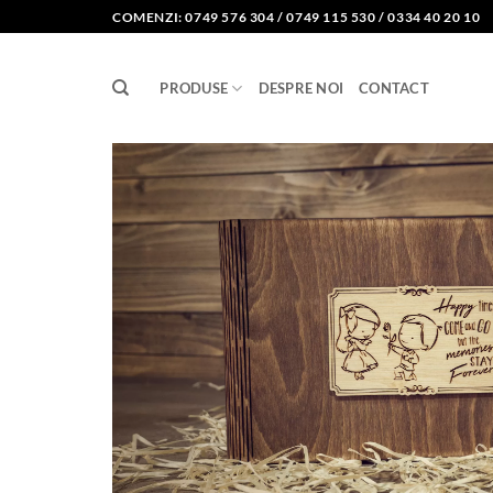
Skip
COMENZI: 0749 576 304 / 0749 115 530 / 0334 40 20 10
to
content
PRODUSE
DESPRE NOI
CONTACT