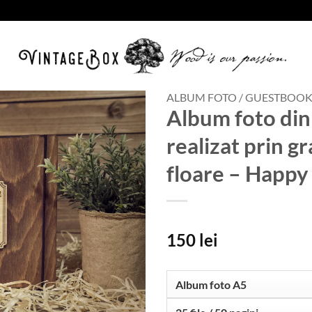
ALBUM FOTO / GUESTBOO
Album foto di
Adauga
realizat prin g
in lista
de
floare – Happy
dorinte
150
lei