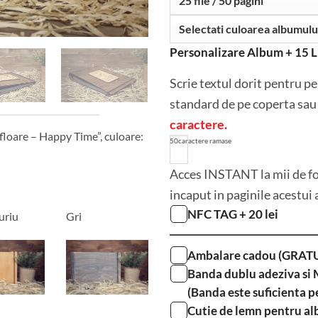
Personalizare Album + 15 L
Scrie textul dorit pentru pe
standard de pe coperta sau 
caractere.
floare – Happy Time”, culoare:
50
caractere ramase
Acces INSTANT la mii de fot
incaput in paginile acestui
NFC TAG + 20 lei
uriu
Gri
Ambalare cadou (GRATU
Banda dublu adeziva si 
(Banda este suficienta p
Cutie de lemn pentru al