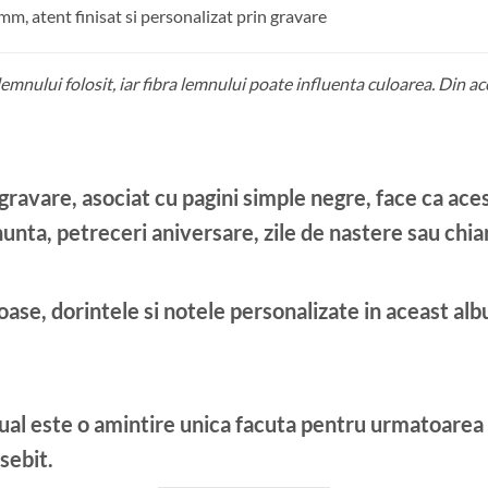
m, atent finisat si personalizat prin gravare
 lemnului folosit, iar fibra lemnului poate influenta culoarea. Din a
 gravare, asociat cu pagini simple negre, face ca ace
nunta, petreceri aniversare, zile de nastere sau chiar
oase, dorintele si notele personalizate in aceast alb
ual este o amintire unica facuta pentru urmatoare
sebit.