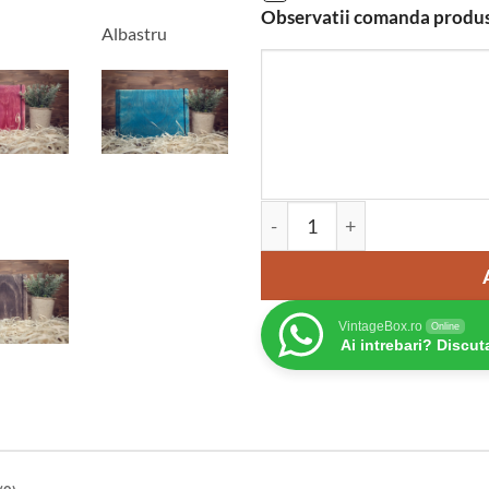
Observatii comanda produ
Albastru
Cantitate Album foto din l
VintageBox.ro
Online
Ai intrebari? Discut