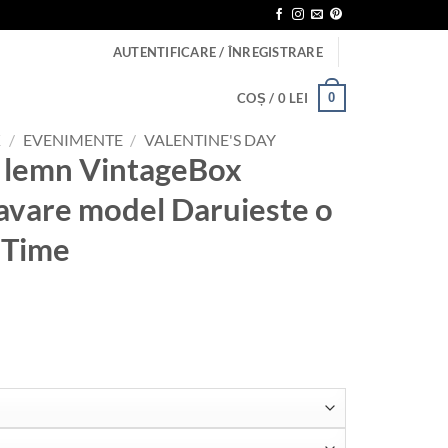
AUTENTIFICARE / ÎNREGISTRARE
0
COȘ /
0
LEI
K
/
EVENIMENTE
/
VALENTINE'S DAY
n lemn VintageBox
ravare model Daruieste o
 Time