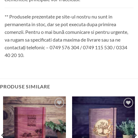
** Produsele prezentate pe site-ul nostru nu sunt in
permanenta in stoc, dar se pot executa dupa primirea
comenzii. Pentru o mai bună comunicare si pentru urgente,
va rugam sa specificati data maxima de livrare sau sa ne
contactați telefonic – 0749 576 304 / 0749 115 530 / 0334
40 20 10.
PRODUSE SIMILARE
Adauga
Adauga
in lista
in lista
de
de
dorinte
dorinte