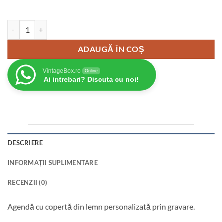
Cantitate Agenda A5 din lemn, VintageBox, model Decor Traditional +
ADAUGĂ ÎN COȘ
VintageBox.ro
Online
Ai intrebari? Discuta cu noi!
DESCRIERE
INFORMAȚII SUPLIMENTARE
RECENZII (0)
Agendă cu copertă din lemn personalizată prin gravare.