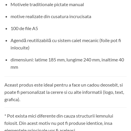
Motivele traditionale pictate manual
motive realizate din cusatura incrucisata
100 de file A5
Agendă reutilizabilă cu sistem caiet mecanic (foile pot fi
inlocuite)
dimensiuni: latime 185 mm, lungime 240 mm, inaltime 40
mm
Aceast produs este ideal pentru a face un cadou deosebit, si
poate fi personalizat la cerere si cu alte informatii (logo, text,
grafica).
* Pot exista mici diferente din cauza structurii lemnului
folosit. Din acest motiv nu pot fi produse identice, insa
elementele principale vor fi aceleasi.