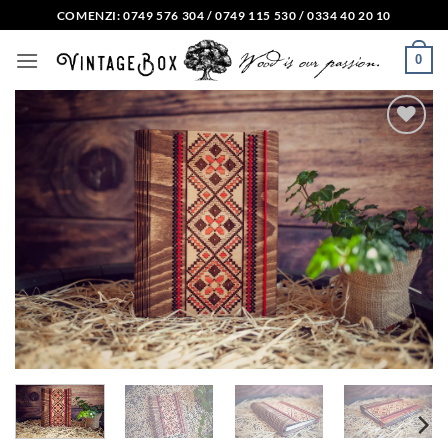
Skip
COMENZI: 0749 576 304 / 0749 115 530 / 0334 40 20 10
to
0
content
Adauga
in lista
de
dorinte