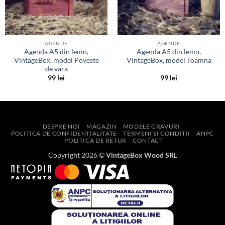
AGENDE
AGENDE
Agenda A5 din lemn,
Agenda A5 din lemn,
VintageBox, model Poveste
VintageBox, model Toamna
de vara
99
lei
99
lei
DESPRE NOI
MAGAZIN
MODELE GRAVURI
POLITICA DE CONFIDENTIALITATE
TERMENI SI CONDITII
ANPC
POLITICA DE RETUR
CONTACT
Copyright 2026 ©
VintageBox Wood SRL