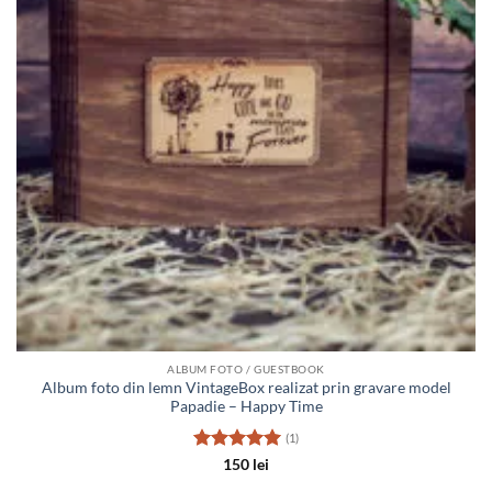
ALBUM FOTO / GUESTBOOK
Album foto din lemn VintageBox realizat prin gravare model
Papadie – Happy Time
(1)
Evaluat la
150
lei
5
din 5