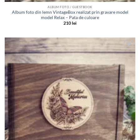
ALBUM FOTO / GUESTBOOK
Album foto din lemn VintageBox realizat prin gravare model
model Relax – Pata de culoare
210
lei
Adauga
in lista
de
dorinte