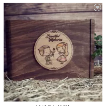
Adauga
in lista
de
dorinte
ALBUM FOTO / GUESTBOOK