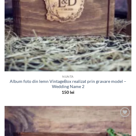
NUNTA
Album foto din lemn VintageBox realizat prin gravare model –
Wedding Name 2
150
lei
Adauga
in lista
de
dorinte