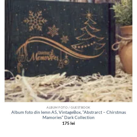
dorinte
ALBUM FOTO / GUESTBOOK
Album foto din lemn A5, VintageBox, “Abstrarct – Chirstmas
Mamories” Dark Collection
175
lei