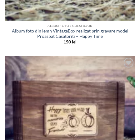
ALBUM FOTO / GUESTBOOK
Album foto din lemn VintageBox realizat prin gravare model
Proaspat Casatoriti – Happy Time
150
lei
Adauga
in lista
de
dorinte