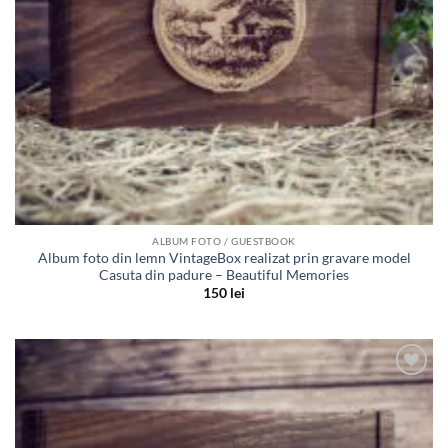
ALBUM FOTO / GUESTBOOK
Album foto din lemn VintageBox realizat prin gravare model
Casuta din padure – Beautiful Memories
150
lei
Adauga
in lista
de
dorinte