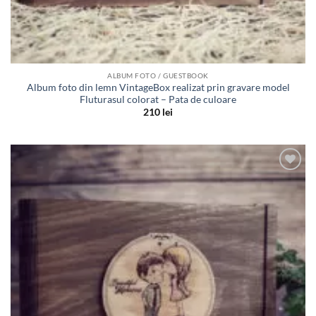
ALBUM FOTO / GUESTBOOK
Album foto din lemn VintageBox realizat prin gravare model
Fluturasul colorat – Pata de culoare
210
lei
Adauga
in lista
de
dorinte