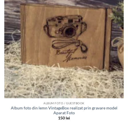
de
dorinte
ALBUM FOTO / GUESTBOOK
Album foto din lemn VintageBox realizat prin gravare model
Aparat Foto
150
lei