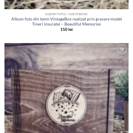
ALBUM FOTO / GUESTBOOK
Album foto din lemn VintageBox realizat prin gravare model
Tineri insuratei – Beautiful Memories
150
lei
Adauga
in lista
de
dorinte