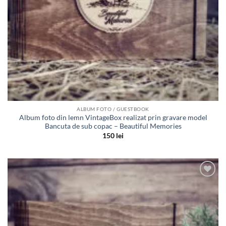
ALBUM FOTO / GUESTBOOK
Album foto din lemn VintageBox realizat prin gravare model
Bancuta de sub copac – Beautiful Memories
150
lei
Adauga
in lista
de
dorinte