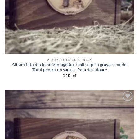
ALBUM FOTO / GUESTBOOK
Album foto din lemn VintageBox realizat prin gravare model
Totul pentru un sarut – Pata de culoare
210
lei
Adauga
in lista
de
dorinte