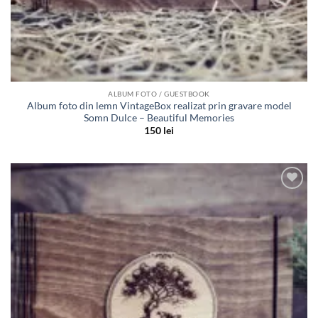
ALBUM FOTO / GUESTBOOK
Album foto din lemn VintageBox realizat prin gravare model
Somn Dulce – Beautiful Memories
150
lei
Adauga
in lista
de
dorinte