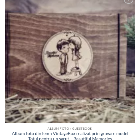
Adauga
in lista
de
dorinte
ALBUM FOTO / GUESTBOOK
Album foto din lemn VintageBox realizat prin gravare model
Totul pentru un sarut – Beautiful Memories