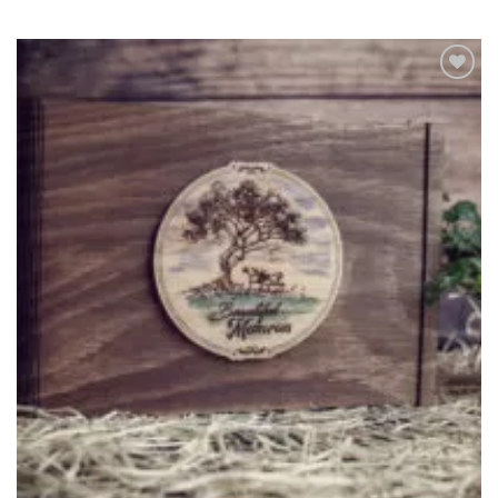
Adauga
in lista
de
dorinte