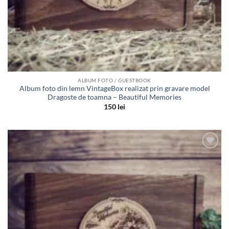
ALBUM FOTO / GUESTBOOK
Album foto din lemn VintageBox realizat prin gravare model
Dragoste de toamna – Beautiful Memories
150
lei
Adauga
in lista
de
dorinte