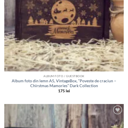
ALBUM FOTO / GUESTBOOK
Album foto din lemn A5, VintageBox, “Poveste de craciun –
Chirstmas Mamories” Dark Collection
175
lei
Adauga
in lista
de