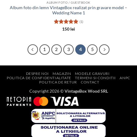
ALBUM FOTO / GUESTBOOK
Album foto din lemn VintageBox realizat prin gravare model –
Wedding Name 1
(1)
Evaluat la
150
lei
5
din 5
1
2
3
4
5
DESPRE NOI
MAGAZIN
MODELE GRAVURI
POLITICA DE CONFIDENTIALITATE
TERMENI SI CONDITII
ANPC
POLITICA DE RETUR
CONTACT
Copyright 2026 ©
VintageBox Wood SRL