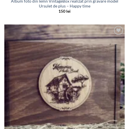
Album foto din lemn VintageBox realizat prin gravare model
Ursulet de plus – Happy time
150
lei
Adauga
in lista
de
dorinte