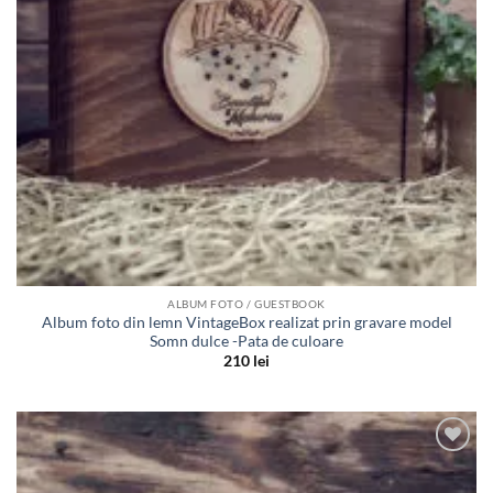
ALBUM FOTO / GUESTBOOK
Album foto din lemn VintageBox realizat prin gravare model
Somn dulce -Pata de culoare
210
lei
Adauga
in lista