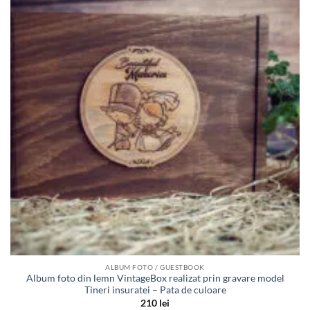
Adauga
in lista
de
dorinte
ALBUM FOTO / GUESTBOOK
Album foto din lemn VintageBox realizat prin gravare model
Tineri insuratei – Pata de culoare
210
lei