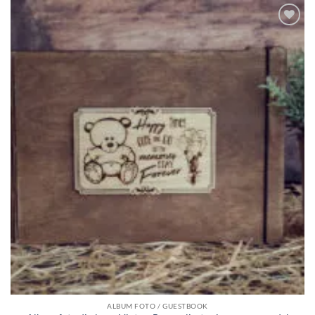
Adauga
in lista
de
dorinte
ALBUM FOTO / GUESTBOOK