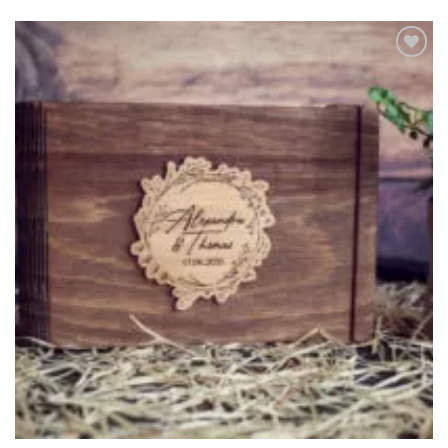
Adauga
in lista
de
dorinte