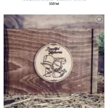
150
lei
Adauga
in lista
de
dorinte