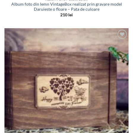
Album foto din lemn VintageBox realizat prin gravare model
Daruieste o floare – Pata de culoare
210
lei
Adauga
in lista
de
dorinte