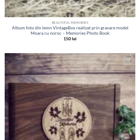
BEAUTIFUL MEMORIES
Album foto din lemn VintageBox realizat prin gravare model
Moara cu noroc – Memories Photo Book
150
lei
Adauga
in lista
de
dorinte