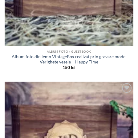
ALBUM FOTO / GUESTBOOK
Album foto din lemn VintageBox realizat prin gravare model
Verighete vesele – Happy Time
150
lei
Adauga
in lista
de
dorinte